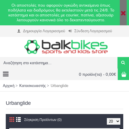
Οι αποστολές που αφορούν ογκώδη αντικείμενα όπως
ποδήλατα και διαδρόμους θα εκτελεστούν μετά τις 24/8. Το
κατάστημα και οι αποστολές με courier, πατίνια, αξεσουάρ
λειτουργούν κανονικά όλο το δεκαπενταύγουστο.
Δημιουργία Λογαριασμού
Σύνδεση Λογαριασμού
0 προϊόν(τα) - 0,00€
Αρχική
Κατασκευαστής
Urbanglide
Urbanglide
Σύγκριση Προϊόντων (0)