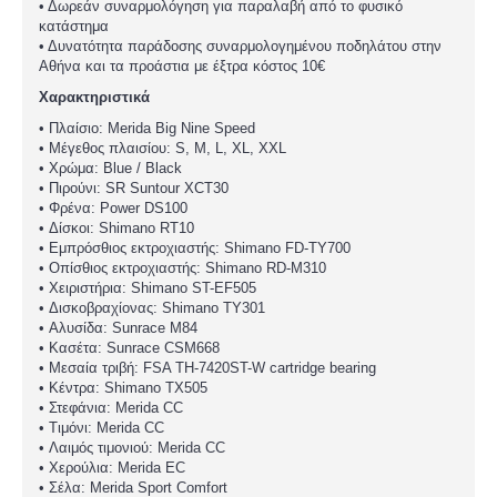
• Δωρεάν συναρμολόγηση για παραλαβή από το φυσικό
κατάστημα
• Δυνατότητα παράδοσης συναρμολογημένου ποδηλάτου στην
Αθήνα και τα προάστια με έξτρα κόστος 10€
Χαρακτηριστικά
• Πλαίσιο: Merida Big Nine Speed
• Μέγεθος πλαισίου: S, M, L, XL, XXL
• Χρώμα: Blue / Black
• Πιρούνι: SR Suntour XCT30
• Φρένα: Power DS100
• Δίσκοι: Shimano RT10
• Εμπρόσθιος εκτροχιαστής: Shimano FD-TY700
• Οπίσθιος εκτροχιαστής: Shimano RD-M310
• Χειριστήρια: Shimano ST-EF505
• Δισκοβραχίονας: Shimano TY301
• Αλυσίδα: Sunrace M84
• Κασέτα: Sunrace CSM668
• Μεσαία τριβή: FSA TH-7420ST-W cartridge bearing
• Κέντρα: Shimano TX505
• Στεφάνια: Merida CC
• Τιμόνι: Merida CC
• Λαιμός τιμονιού: Merida CC
• Χερούλια: Merida EC
• Σέλα: Merida Sport Comfort