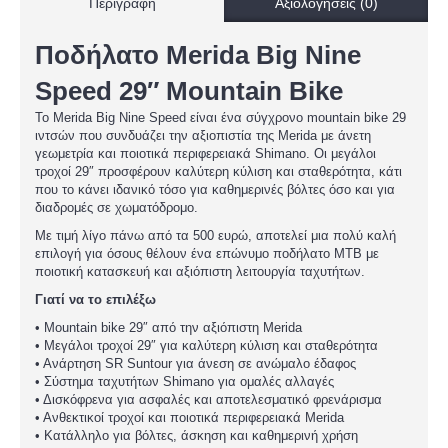
Περιγραφή
Αξιολογήσεις (0)
Ποδήλατο Merida Big Nine
Speed 29″ Mountain Bike
Το Merida Big Nine Speed είναι ένα σύγχρονο mountain bike 29
ιντσών που συνδυάζει την αξιοπιστία της Merida με άνετη
γεωμετρία και ποιοτικά περιφερειακά Shimano. Οι μεγάλοι
τροχοί 29″ προσφέρουν καλύτερη κύλιση και σταθερότητα, κάτι
που το κάνει ιδανικό τόσο για καθημερινές βόλτες όσο και για
διαδρομές σε χωματόδρομο.
Με τιμή λίγο πάνω από τα 500 ευρώ, αποτελεί μια πολύ καλή
επιλογή για όσους θέλουν ένα επώνυμο ποδήλατο MTB με
ποιοτική κατασκευή και αξιόπιστη λειτουργία ταχυτήτων.
Γιατί να το επιλέξω
• Mountain bike 29″ από την αξιόπιστη Merida
• Μεγάλοι τροχοί 29″ για καλύτερη κύλιση και σταθερότητα
• Ανάρτηση SR Suntour για άνεση σε ανώμαλο έδαφος
• Σύστημα ταχυτήτων Shimano για ομαλές αλλαγές
• Δισκόφρενα για ασφαλές και αποτελεσματικό φρενάρισμα
• Ανθεκτικοί τροχοί και ποιοτικά περιφερειακά Merida
• Κατάλληλο για βόλτες, άσκηση και καθημερινή χρήση