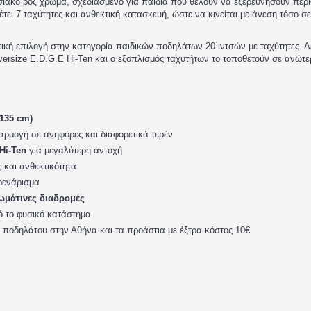
ιακό ροζ χρώμα, σχεδιασμένο για παιδιά που θέλουν να εξερευνήσουν περ
έτει 7 ταχύτητες και ανθεκτική κατασκευή, ώστε να κινείται με άνεση τόσο σ
οτική επιλογή στην κατηγορία παιδικών ποδηλάτων 20 ιντσών με ταχύτητες. Δ
versize E.D.G.E Hi-Ten και ο εξοπλισμός ταχυτήτων το τοποθετούν σε ανώτ
-135 cm)
ρμογή σε ανηφόρες και διαφορετικά τερέν
Hi-Ten
για μεγαλύτερη αντοχή
 και ανθεκτικότητα
ρενάρισμα
χωμάτινες διαδρομές
 το φυσικό κατάστημα
οδηλάτου στην Αθήνα και τα προάστια με έξτρα κόστος 10€