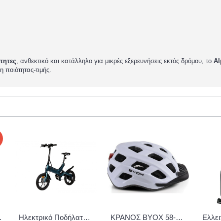
τητες
, ανθεκτικό και κατάλληλο για μικρές εξερευνήσεις εκτός δρόμου, το
Al
 ποιότητας-τιμής.
3800146225667
Ηλεκτρικό Ποδήλατο MS ENERGY eBike i6 Urbanfold Μπλέ
ΚΡΑΝΟΣ BYOX 58-62CM BICYCLE Y41 WHITE 3800146227425