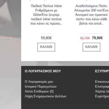
Παιδικά Πατίνια Inline
Αναδιπλούμενο Πατίνι
Ρυθμιζόμενα με
Αλουμινίου 200 mmΈνα
GlitterΈνα ζευγάρι
δυναμικό και πρακτικό
παιδικά inline πατίνια
πατίνι που κάνει κάθε
που κάνει τις πρώτες..
βόλτα πιο απολ..
59,80€
79,90€
82,70€
ΚΑΛΆΘΙ
ΚΑΛΆΘΙ
Ο ΛΟΓΑΡΙΑΣΜΌΣ ΜΟΥ
ΕΞΥΠΗΡ
O Λογαριασμός μου
Επικοινω
Ιστορικό Παραγγελιών
Επιστροφ
Λίστα Επιθυμιών (
0
)
Χάρτης Ι
Λήψη Ενημερωτικών Δελτίων
Ευρετήρι