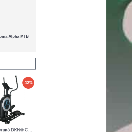
pina Alpha MTB
-12%
Ελλειπτικό DKN® Cross Trainer XC‑190 (Σ-416)