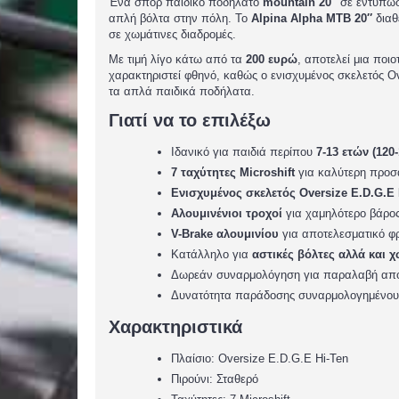
Ένα σπορ παιδικό ποδήλατο
mountain 20″
σε εντυπωσ
απλή βόλτα στην πόλη. Το
Alpina Alpha MTB 20″
διαθ
σε χωμάτινες διαδρομές.
Με τιμή λίγο κάτω από τα
200 ευρώ
, αποτελεί μια ποι
χαρακτηριστεί φθηνό, καθώς ο ενισχυμένος σκελετός O
τα απλά παιδικά ποδήλατα.
Γιατί να το επιλέξω
Ιδανικό για παιδιά περίπου
7-13 ετών (120
7 ταχύτητες Microshift
για καλύτερη προσα
Ενισχυμένος σκελετός Oversize E.D.G.E 
Αλουμινένιοι τροχοί
για χαμηλότερο βάρος
V-Brake αλουμινίου
για αποτελεσματικό φ
Κατάλληλο για
αστικές βόλτες αλλά και 
Δωρεάν συναρμολόγηση για παραλαβή από
Δυνατότητα παράδοσης συναρμολογημένου π
Χαρακτηριστικά
Πλαίσιο: Oversize E.D.G.E Hi-Ten
Πιρούνι: Σταθερό