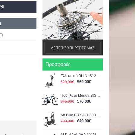
ΘΙ
η
ση
Προσφορές
Ελλειπτικό BH NLS12 Dual
569,00€
629,00€
Ποδήλατο Merida BIG.NINE 15 Μπλε-Μαύρο 29" 2022
570,00€
645,00€
Air Bike BRX AIR-300 Chrono Line TOORX (04-432-205)
649,00€
700,00€
ALPINA ALPHA 20'' ΜΑΥΡΟ-ΚΟΚΚΙΝΟ 1200Α 2026