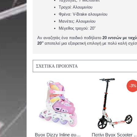
Ταχύτητες: 7 Microshift
Τροχοί: Αλουμινίου
Φρένα: V-Brake αλουμινίου
Μανέτες: Αλουμινίου
Μέγεθος τροχού: 20″
Αν αναζητάς ένα παιδικό ποδήλατο
20 ιντσών με ταχύ
20″
αποτελεί μια εξαιρετική επιλογή με πολύ καλή σχέση
ΣΧΕΤΙΚΆ ΠΡΟΙΌΝΤΑ
-3%
Byox Dizzy Inline αυξομειούμενα Roller pink 3800146228866
Πατίνι Byox Scooter Spooky white - 