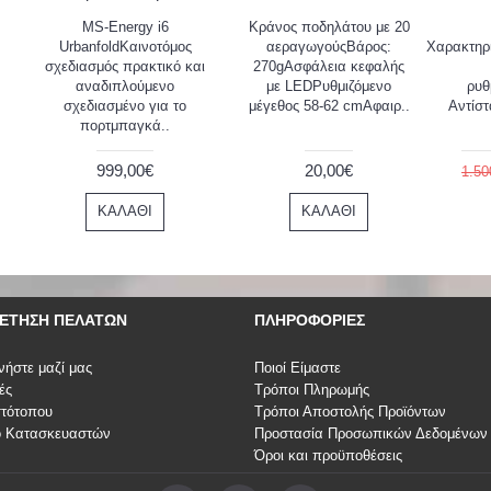
MS-Energy i6
Κράνος ποδηλάτου με 20
UrbanfoldΚαινοτόμος
αεραγωγούςΒάρος:
Χαρακτηρ
σχεδιασμός πρακτικό και
270gΑσφάλεια κεφαλής
αναδιπλούμενο
με LEDΡυθμιζόμενο
ρυθ
σχεδιασμένο για το
μέγεθος 58-62 cmΑφαιρ..
Αντίστ
πορτμπαγκά..
999,00€
20,00€
1.50
ΚΑΛΆΘΙ
ΚΑΛΆΘΙ
ΈΤΗΣΗ ΠΕΛΑΤΏΝ
ΠΛΗΡΟΦΟΡΊΕΣ
νήστε μαζί μας
Ποιοί Είμαστε
ές
Τρόποι Πληρωμής
στότοπου
Τρόποι Αποστολής Προϊόντων
ο Κατασκευαστών
Προστασία Προσωπικών Δεδομένων
Όροι και προϋποθέσεις