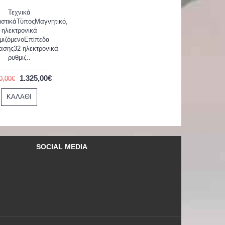
Τεχνικά
ιστικάΤύποςΜαγνητικό,
ηλεκτρονικά
μιζόμενοΕπίπεδα
ασης32 ηλεκτρονικά
ρυθμιζ..
1.325,00€
0,00€
ΚΑΛΆΘΙ
SOCIAL MEDIA