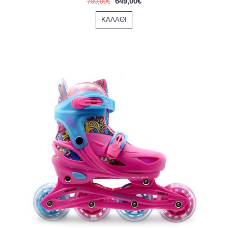
649,00€
700,00€
ΚΑΛΆΘΙ