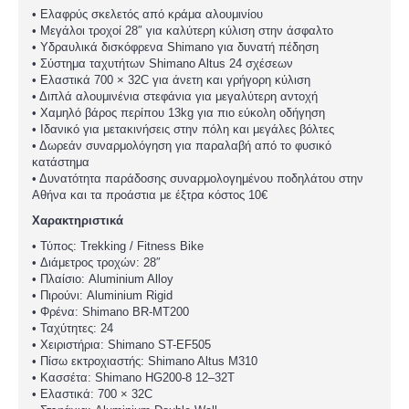
• Ελαφρύς σκελετός από κράμα αλουμινίου
• Μεγάλοι τροχοί 28″ για καλύτερη κύλιση στην άσφαλτο
• Υδραυλικά δισκόφρενα Shimano για δυνατή πέδηση
• Σύστημα ταχυτήτων Shimano Altus 24 σχέσεων
• Ελαστικά 700 × 32C για άνετη και γρήγορη κύλιση
• Διπλά αλουμινένια στεφάνια για μεγαλύτερη αντοχή
• Χαμηλό βάρος περίπου 13kg για πιο εύκολη οδήγηση
• Ιδανικό για μετακινήσεις στην πόλη και μεγάλες βόλτες
• Δωρεάν συναρμολόγηση για παραλαβή από το φυσικό
κατάστημα
• Δυνατότητα παράδοσης συναρμολογημένου ποδηλάτου στην
Αθήνα και τα προάστια με έξτρα κόστος 10€
Χαρακτηριστικά
• Τύπος: Trekking / Fitness Bike
• Διάμετρος τροχών: 28″
• Πλαίσιο: Aluminium Alloy
• Πιρούνι: Aluminium Rigid
• Φρένα: Shimano BR-MT200
• Ταχύτητες: 24
• Χειριστήρια: Shimano ST-EF505
• Πίσω εκτροχιαστής: Shimano Altus M310
• Κασσέτα: Shimano HG200-8 12–32T
• Ελαστικά: 700 × 32C