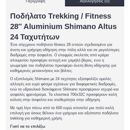
Περιγραφή
Αξιολογήσεις (0)
Ποδήλατο Trekking / Fitness
28″ Aluminium Shimano Altus
24 Ταχυτήτων
Ένα σύγχρονο ποδήλατο fitness 28 ιντσών σχεδιασμένο για
άνετη και γρήγορη οδήγηση στην πόλη αλλά και σε μεγαλύτερες
διαδρομές στην άσφαλτο. Ο ελαφρύς σκελετός από κράμα
αλουμινίου προσφέρει αντοχή και χαμηλό βάρος, ενώ η
γεωμετρία του ποδηλάτου προσφέρει άνετη θέση οδήγησης για
καθημερινές μετακινήσεις και βόλτες.
Ο εξοπλισμός Shimano με 24 ταχύτητες εξασφαλίζει ομαλές
αλλαγές και ευρύ φάσμα σχέσεων για διαφορετικές διαδρομές,
ενώ τα υδραυλικά δισκόφρενα Shimano προσφέρουν ισχυρό και
ασφαλές φρενάρισμα. Τα ελαστικά 700x32C προσφέρουν καλή
κύλιση στην άσφαλτο και σταθερότητα στην οδήγηση.
Με τιμή λίγο πάνω από τα 600 ευρώ αποτελεί μια πολύ καλή
επιλογή για όσους θέλουν ένα γρήγορο και αξιόπιστο ποδήλατο
trekking για καθημερινή χρήση.
Γιατί να το επιλέξω