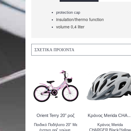
protection cap
insulation/thermo function
volume 0,4 liter
ΣΧΕΤΙΚΆ ΠΡΟΙΌΝΤΑ
Orient Terry 20" ροζ
Κράνος Merida CHARGER Matt White/Gre
Παιδικό Ποδήλατο 20″ Με
Κράνος Merida
έντονο ροζ χρώμα,
CHARGER Black/Yellow