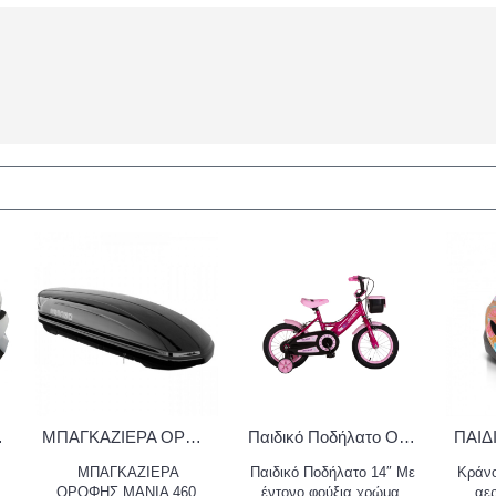
y InMould
ΜΠΑΓΚΑΖΙΕΡΑ ΟΡΟΦΗΣ MENABO MANIA 460LT (ΜΑΥΡΗ/ΓΥΑΛΙΣΤΕΡΗ - 195X79X36)
Παιδικό Ποδήλατο Orient Terry 14" Φούξια 2024
ΜΠΑΓΚΑΖΙΕΡΑ
Παιδικό Ποδήλατο 14″ Με
Κράνο
ΟΡΟΦΗΣ MANIA 460
έντονο φούξια χρώμα,
αε