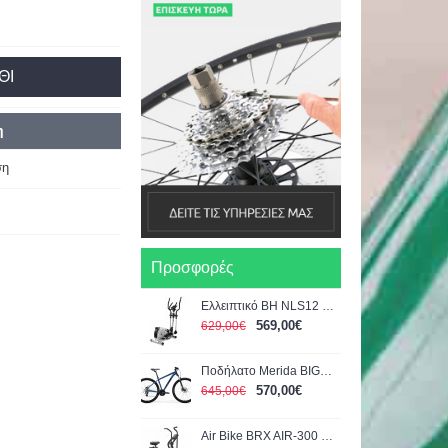
ΘΙ
η
ση
Προσφορές
Ελλειπτικό BH NLS12 Dual
569,00€
629,00€
Ποδήλατο Merida BIG.NINE 15 Μπλε-Μαύρο 29" 2022
570,00€
645,00€
Air Bike BRX AIR-300 Chrono Line TOORX (04-432-205)