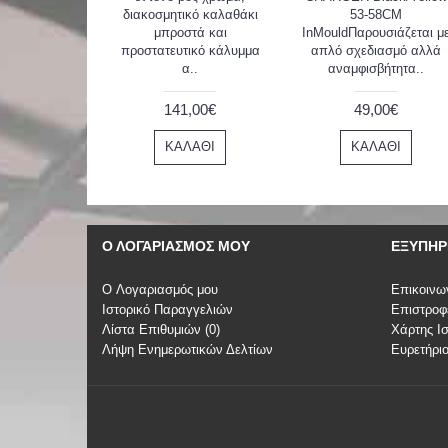
διακοσμητικό καλαθάκι
53-58CM
μπροστά και
InMouldΠαρουσιάζεται μ
προστατευτικό κάλυμμα
απλό σχεδιασμό αλλά
α..
αναμφισβήτητα..
141,00€
49,00€
ΚΑΛΆΘΙ
ΚΑΛΆΘΙ
Ο ΛΟΓΑΡΙΑΣΜΌΣ ΜΟΥ
ΕΞΥΠΗΡ
O Λογαριασμός μου
Επικοινω
Ιστορικό Παραγγελιών
Επιστροφ
Λίστα Επιθυμιών (
0
)
Χάρτης Ι
Λήψη Ενημερωτικών Δελτίων
Ευρετήρι