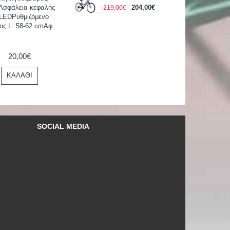
Ασφάλεια κεφαλής
204,00€
219,00€
 LEDΡυθμιζόμενο
ος L: 58-62 cmΑφ..
20,00€
ΚΑΛΆΘΙ
SOCIAL MEDIA