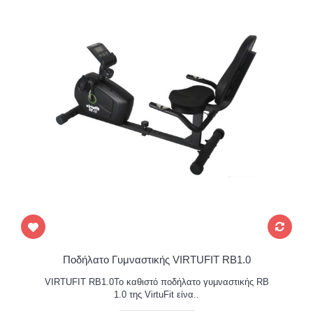
Ποδήλατο Γυμναστικής VIRTUFIT RB1.0
VIRTUFIT RB1.0Το καθιστό ποδήλατο γυμναστικής RB
1.0 της VirtuFit είνα..