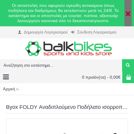
Οι αποστολές που αφορούν ογκώδη αντικείμενα όπως
ποδήλατα και διαδρόμους θα εκτελεστούν μετά τις 24/8. Το
κατάστημα και οι αποστολές με courier, πατίνια, αξεσουάρ
λειτουργούν κανονικά όλο το δεκαπενταύγουστο.
Δημιουργία Λογαριασμού
Σύνδεση Λογαριασμού
0 προϊόν(τα) - 0,00€
Αρχική
Byox FOLDY Αναδιπλούμενο Ποδήλατο ισορροπίας μα΄ύρο 3800
Byox FOLDY Αναδιπλούμενο Ποδήλατο ισορροπίας μα΄ύρο 3800146229283