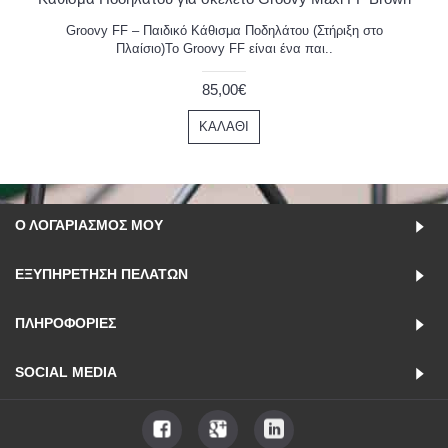
Groovy FF – Παιδικό Κάθισμα Ποδηλάτου (Στήριξη στο
Πλαίσιο)Το Groovy FF είναι ένα παι..
85,00€
ΚΑΛΆΘΙ
Ο ΛΟΓΑΡΙΑΣΜΌΣ ΜΟΥ
ΕΞΥΠΗΡΈΤΗΣΗ ΠΕΛΑΤΏΝ
ΠΛΗΡΟΦΟΡΊΕΣ
SOCIAL MEDIA