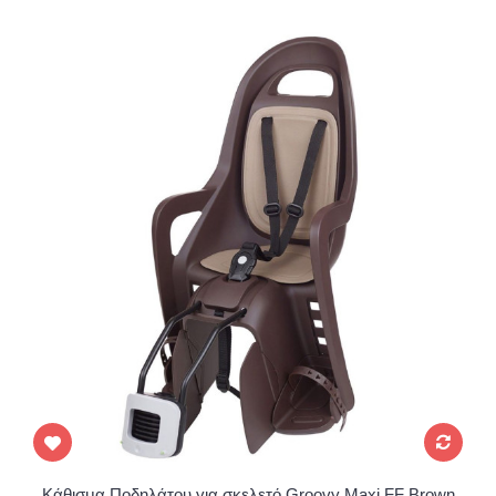
Κάθισμα Ποδηλάτου για σκελετό Groovy Maxi FF Brown