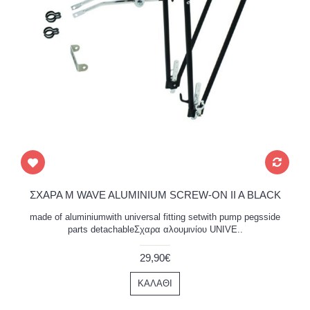
ΣΧΑΡΑ M WAVE ALUMINIUM SCREW-ON II A BLACK
made of aluminiumwith universal fitting setwith pump pegsside
parts detachableΣχαρα αλουμινίου UNIVE..
29,90€
ΚΑΛΆΘΙ